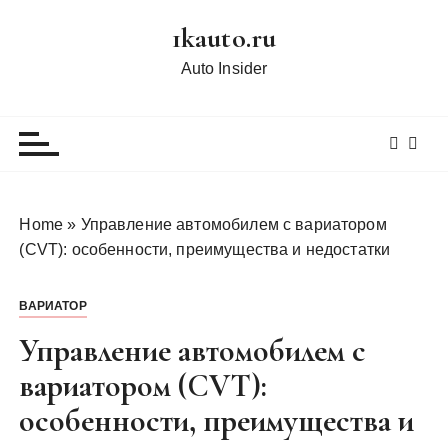
П
1kauto.ru
е
р
Auto Insider
е
й
т
и
к
с
Home
»
Управление автомобилем с вариатором
о
(CVT): особенности, преимущества и недостатки
д
е
ВАРИАТОР
р
ж
Управление автомобилем с
и
вариатором (CVT):
м
особенности, преимущества и
о
м