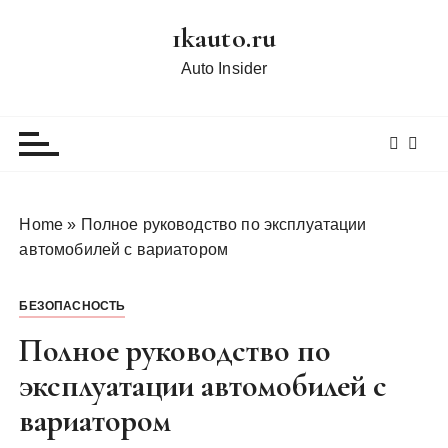
П
1kauto.ru
е
р
Auto Insider
е
й
т
и
к
с
Home
»
Полное руководство по эксплуатации
о
автомобилей с вариатором
д
е
БЕЗОПАСНОСТЬ
р
ж
Полное руководство по
и
эксплуатации автомобилей с
м
вариатором
о
м