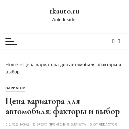
П
1kauto.ru
е
р
Auto Insider
е
й
т
и
к
с
Home
»
Цена вариатора для автомобиля: факторы и
о
выбор
д
е
ВАРИАТОР
р
ж
Цена вариатора для
и
автомобиля: факторы и выбор
м
о
1 ГОД НАЗАД
ВРЕМЯ ПРОЧТЕНИЯ:
0МИНУТА
ОТ
REDACTOR
м