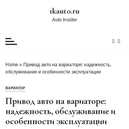
П
1kauto.ru
е
р
Auto Insider
е
й
т
и
к
с
Home
»
Привод авто на вариаторе: надежность,
о
обслуживание и особенности эксплуатации
д
е
ВАРИАТОР
р
ж
Привод авто на вариаторе:
и
надежность, обслуживание и
м
особенности эксплуатации
о
м