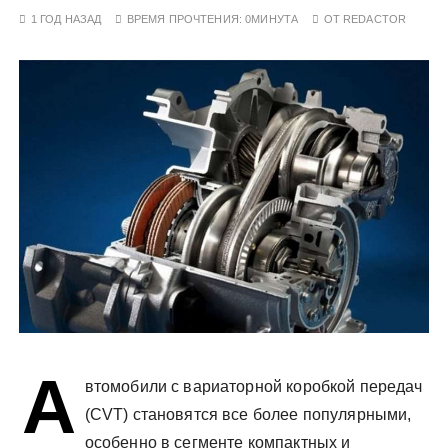
у
1 ГОД НАЗАД
ВРЕМЯ ПРОЧТЕНИЯ:
0МИНУТА
ОТ
REDACTOR
А
втомобили с вариаторной коробкой передач
(CVT) становятся все более популярными,
особенно в сегменте компактных и