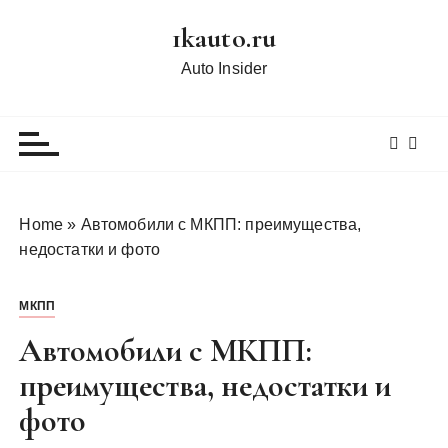
П
1kauto.ru
е
р
Auto Insider
е
й
т
и
к
с
Home
»
Автомобили с МКПП: преимущества,
о
недостатки и фото
д
е
МКПП
р
ж
Автомобили с МКПП:
и
преимущества, недостатки и
м
фото
о
м