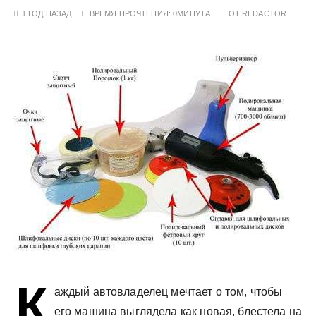
у
1 ГОД НАЗАД
ВРЕМЯ ПРОЧТЕНИЯ:
0МИНУТА
ОТ
REDACTOR
К
аждый автовладелец мечтает о том, чтобы
его машина выглядела как новая, блестела на