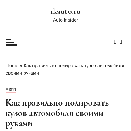
П
1kauto.ru
е
р
Auto Insider
е
й
т
и
к
с
Home
»
Как правильно полировать кузов автомобиля
о
своими руками
д
е
МКПП
р
ж
Как правильно полировать
и
кузов автомобиля своими
м
руками
о
м