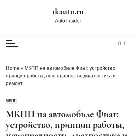
П
1kauto.ru
е
р
Auto Insider
е
й
т
и
к
с
Home
»
МКПП на автомобиле Фиат: устройство,
о
принцип работы, неисправности, диагностика и
д
ремонт
е
р
МКПП
ж
и
МКПП на автомобиле Фиат:
м
устройство, принцип работы,
о
неисправности, диагностика и
м