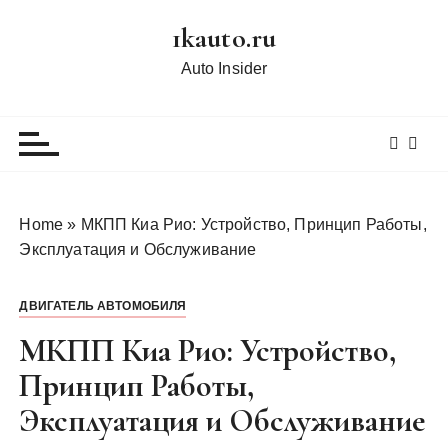
П
1kauto.ru
е
р
Auto Insider
е
й
т
и
к
с
Home
»
МКПП Киа Рио: Устройство, Принцип Работы,
о
Эксплуатация и Обслуживание
д
е
ДВИГАТЕЛЬ АВТОМОБИЛЯ
р
ж
МКПП Киа Рио: Устройство,
и
Принцип Работы,
м
Эксплуатация и Обслуживание
о
м