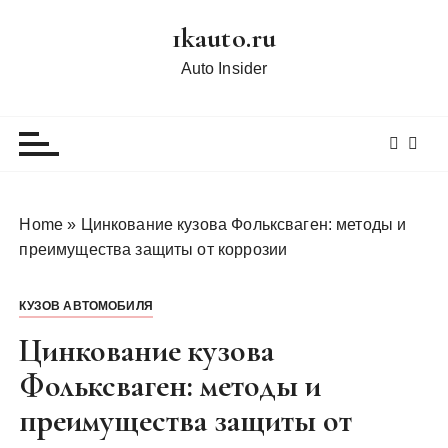
П
1kauto.ru
е
р
Auto Insider
е
й
т
и
к
с
Home
»
Цинкование кузова Фольксваген: методы и
о
преимущества защиты от коррозии
д
е
КУЗОВ АВТОМОБИЛЯ
р
ж
Цинкование кузова
и
Фольксваген: методы и
м
преимущества защиты от
о
м