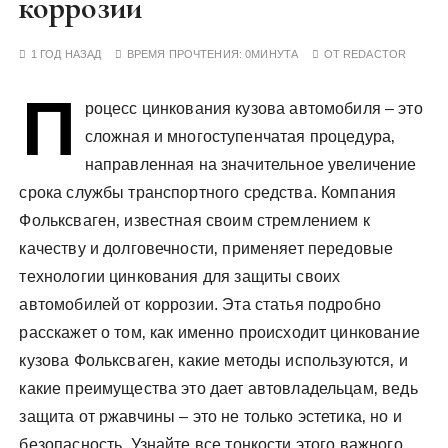
коррозии
у
1 ГОД НАЗАД
ВРЕМЯ ПРОЧТЕНИЯ:
0МИНУТА
ОТ
REDACTOR
П
роцесс цинкования кузова автомобиля – это
сложная и многоступенчатая процедура‚
направленная на значительное увеличение
срока службы транспортного средства. Компания
Фольксваген‚ известная своим стремлением к
качеству и долговечности‚ применяет передовые
технологии цинкования для защиты своих
автомобилей от коррозии. Эта статья подробно
расскажет о том‚ как именно происходит цинкование
кузова Фольксваген‚ какие методы используются‚ и
какие преимущества это дает автовладельцам‚ ведь
защита от ржавчины – это не только эстетика‚ но и
безопасность. Узнайте все тонкости этого важного