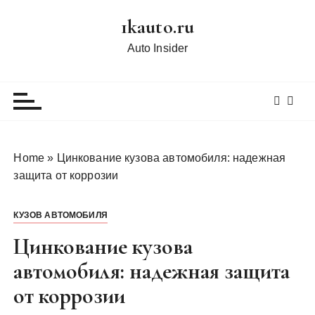
П
1kauto.ru
е
р
Auto Insider
е
й
т
и
к
с
Home
»
Цинкование кузова автомобиля: надежная
о
защита от коррозии
д
е
КУЗОВ АВТОМОБИЛЯ
р
ж
Цинкование кузова
и
автомобиля: надежная защита
м
от коррозии
о
м