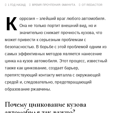
у
1 ГОД НАЗАД
ВРЕМЯ ПРОЧТЕНИЯ:
0МИНУТА
ОТ
REDACTOR
К
оррозия – злейший враг любого автомобиля.
Она не только портит внешний вид, но и
значительно снижает прочность кузова, что
может привести к серьезным проблемам с
безопасностью. В борьбе с этой проблемой одним из
самых эффективных методов является нанесение
цинка на кузов автомобиля. Этот процесс, известный
также как цинкование, создает барьер,
препятствующий контакту металла с окружающей
средой и, следовательно, предотвращающий
образование ржавчины.
Почему цинкование кузова
автомобиля так важно?