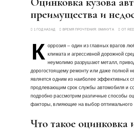
Оцинковка кузова авт
у
преимущества и недо
1 ГОД НАЗАД
ВРЕМЯ ПРОЧТЕНИЯ:
0МИНУТА
ОТ
RE
К
оррозия – один из главных врагов лю
климата и агрессивной дорожной сре
неумолимо разрушают металл, привод
дорогостоящему ремонту или даже полной н
является одним из наиболее эффективных сп
продлевающим срок службы автомобиля и со
подробно рассмотрим различные способы оци
факторы, влияющие на выбор оптимального
Что такое оцинковка 