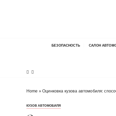
П
е
р
е
й
т
и
БЕЗОПАСНОСТЬ
САЛОН АВТОМ
к
с
о
д
е
р
ж
Home
»
Оцинковка кузова автомобиля: спосо
и
м
КУЗОВ АВТОМОБИЛЯ
о
м