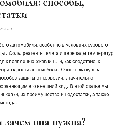
омобиля: способы,
статки
DACTOR
бого автомобиля, особенно в условиях сурового
ды․ Соль, реагенты, влага и перепады температур
я к появлению ржавчины и, как следствие, к
епригодности автомобиля․ Оцинковка кузова
особов защиты от коррозии, значительно
храняющим его внешний вид․ В этой статье мы
нковки, их преимущества и недостатки, а также
 метода․
и зачем она нужна?