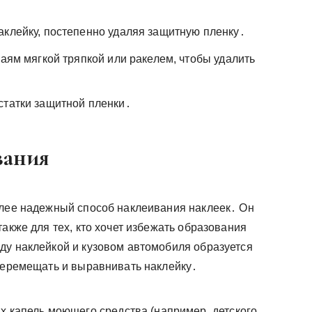
аклейку, постепенно удаляя защитную пленку․
раям мягкой тряпкой или ракелем, чтобы удалить
статки защитной пленки․
вания
олее надежный способ наклеивания наклеек․ Он
также для тех, кто хочет избежать образования
ду наклейкой и кузовом автомобиля образуется
 перемещать и выравнивать наклейку․
х капель моющего средства (например, детского