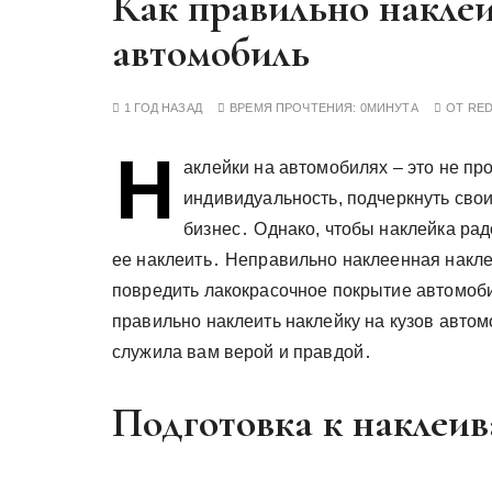
Как правильно наклеи
у
автомобиль
1 ГОД НАЗАД
ВРЕМЯ ПРОЧТЕНИЯ:
0МИНУТА
ОТ
RE
Н
аклейки на автомобилях – это не пр
индивидуальность, подчеркнуть сво
бизнес․ Однако, чтобы наклейка рад
ее наклеить․ Неправильно наклеенная накле
повредить лакокрасочное покрытие автомоби
правильно наклеить наклейку на кузов авто
служила вам верой и правдой․
Подготовка к наклеи