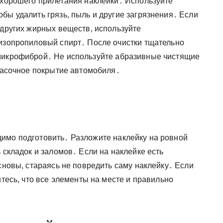
г хорошего прилегания наклейки․ Используйте
бы удалить грязь, пыль и другие загрязнения․ Если
 других жирных веществ, используйте
 изопропиловый спирт․ После очистки тщательно
 микрофиброй․ Не используйте абразивные чистящие
красочное покрытие автомобиля․
имо подготовить․ Разложите наклейку на ровной
 складок и заломов․ Если на наклейке есть
основы, стараясь не повредить саму наклейку․ Если
итесь, что все элементы на месте и правильно