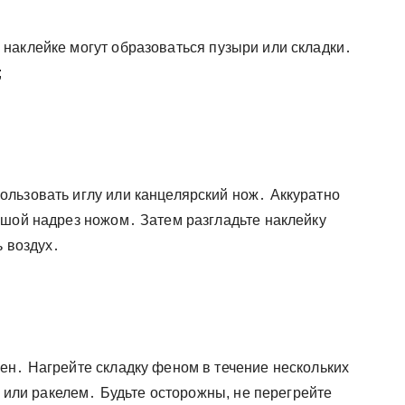
наклейке могут образоваться пузыри или складки․
;
льзовать иглу или канцелярский нож․ Аккуратно
ьшой надрез ножом․ Затем разгладьте наклейку
ь воздух․
ен․ Нагрейте складку феном в течение нескольких
й или ракелем․ Будьте осторожны, не перегрейте