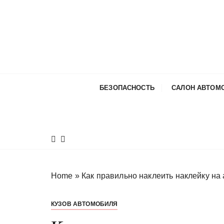
П
е
р
е
й
т
и
БЕЗОПАСНОСТЬ
САЛОН АВТОМ
к
с
о
д
е
р
ж
Home
»
Как правильно наклеить наклейку на
и
м
КУЗОВ АВТОМОБИЛЯ
о
м