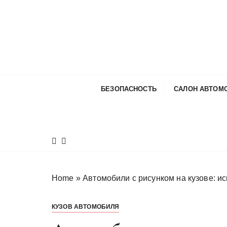
П
е
р
е
й
т
и
БЕЗОПАСНОСТЬ
САЛОН АВТОМ
к
с
о
д
е
р
ж
Home
»
Автомобили с рисунком на кузове: ис
и
м
КУЗОВ АВТОМОБИЛЯ
о
м