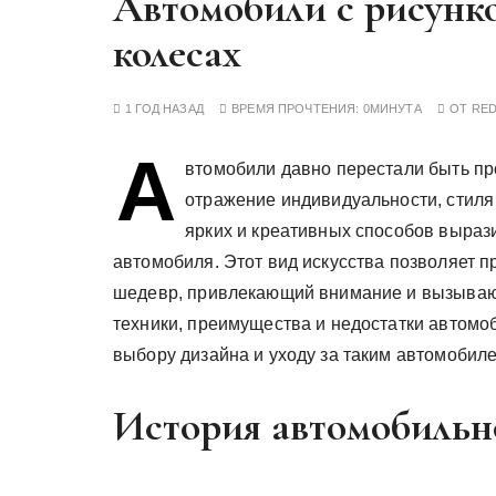
Автомобили с рисунко
у
колесах
1 ГОД НАЗАД
ВРЕМЯ ПРОЧТЕНИЯ:
0МИНУТА
ОТ
RE
А
втомобили давно перестали быть пр
отражение индивидуальности, стиля
ярких и креативных способов вырази
автомобиля. Этот вид искусства позволяет 
шедевр, привлекающий внимание и вызываю
техники, преимущества и недостатки автомоб
выбору дизайна и уходу за таким автомобил
История автомобиль