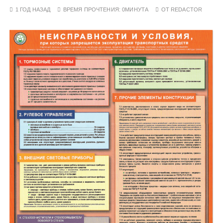
у
1 ГОД НАЗАД
ВРЕМЯ ПРОЧТЕНИЯ:
0МИНУТА
ОТ
REDACTOR