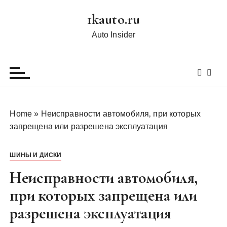
П
1kauto.ru
е
р
Auto Insider
е
й
т
и
к
с
Home
»
Неисправности автомобиля‚ при которых
о
запрещена или разрешена эксплуатация
д
е
ШИНЫ И ДИСКИ
р
ж
Неисправности автомобиля‚
и
при которых запрещена или
м
разрешена эксплуатация
о
м