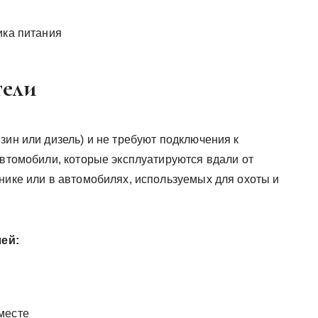
ика питания
тели
зин или дизель) и не требуют подключения к
автомобили, которые эксплуатируются вдали от
нике или в автомобилях, используемых для охоты и
ей:
месте