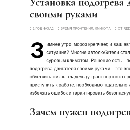
Установка подогрева 
у
своими руками
1 ГОД НАЗАД
ВРЕМЯ ПРОЧТЕНИЯ:
0МИНУТА
ОТ
RE
З
имнее утро, мороз крепчает, и ваш а
ситуация? Многие автолюбители стал
суровым климатом. Решение есть – п
подогрева двигателя своими руками – это вп
облегчить жизнь владельцу транспортного ср
приступить к работе, необходимо тщательно 
избежать ошибок и гарантировать безопасну
Зачем нужен подогрев