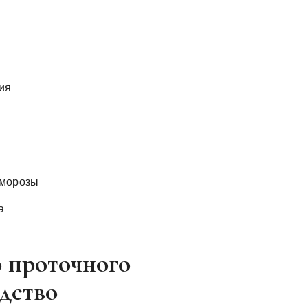
ия
 морозы
а
 проточного
одство