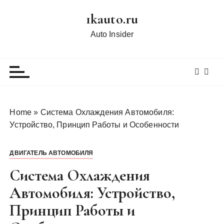
П
1kauto.ru
е
р
Auto Insider
е
й
т
и
к
с
Home
»
Система Охлаждения Автомобиля:
о
Устройство, Принцип Работы и Особенности
д
е
ДВИГАТЕЛЬ АВТОМОБИЛЯ
р
ж
Система Охлаждения
и
Автомобиля: Устройство,
м
Принцип Работы и
о
м