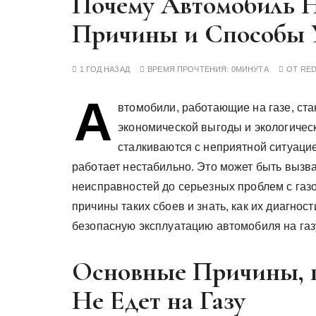
Почему Автомобиль Н
у
Причины и Способы 
1 ГОД НАЗАД
ВРЕМЯ ПРОЧТЕНИЯ:
0МИНУТА
ОТ
RE
А
втомобили, работающие на газе, ст
экономической выгоды и экологичес
сталкиваются с неприятной ситуацие
работает нестабильно. Это может быть вызв
неисправностей до серьезных проблем с га
причины таких сбоев и знать, как их диагнос
безопасную эксплуатацию автомобиля на газ
Основные Причины, 
Не Едет на Газу