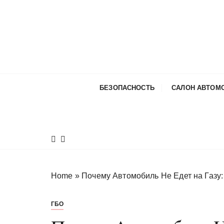
П
е
р
е
й
т
и
БЕЗОПАСНОСТЬ
САЛОН АВТОМ
к
с
о
д
е
р
ж
Home
»
Почему Автомобиль Не Едет на Газу
и
м
ГБО
о
м