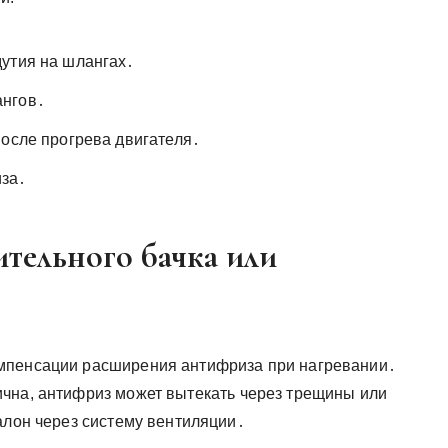
утия на шлангах․
ангов․
после прогрева двигателя․
иза․
тельного бачка или
мпенсации расширения антифриза при нагревании․
чна, антифриз может вытекать через трещины или
алон через систему вентиляции․