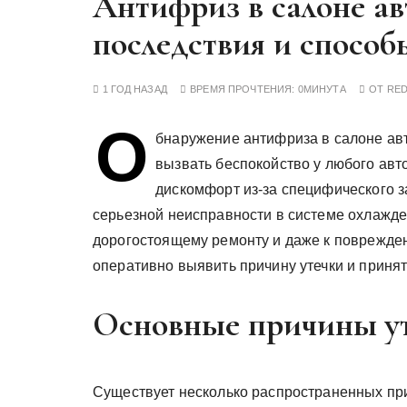
Антифриз в салоне ав
у
последствия и способ
1 ГОД НАЗАД
ВРЕМЯ ПРОЧТЕНИЯ:
0МИНУТА
ОТ
RE
О
бнаружение антифриза в салоне ав
вызвать беспокойство у любого авт
дискомфорт из-за специфического за
серьезной неисправности в системе охлажд
дорогостоящему ремонту и даже к поврежде
оперативно выявить причину утечки и приня
Основные причины ут
Существует несколько распространенных при