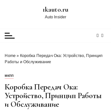
П
1kauto.ru
е
р
Auto Insider
е
й
т
и
к
с
Home
»
Коробка Передач Ока: Устройство, Принцип
о
Работы и Обслуживание
д
е
МКПП
р
ж
Коробка Передач Ока:
и
Устройство, Принцип Работы
м
и Обслуживание
о
м