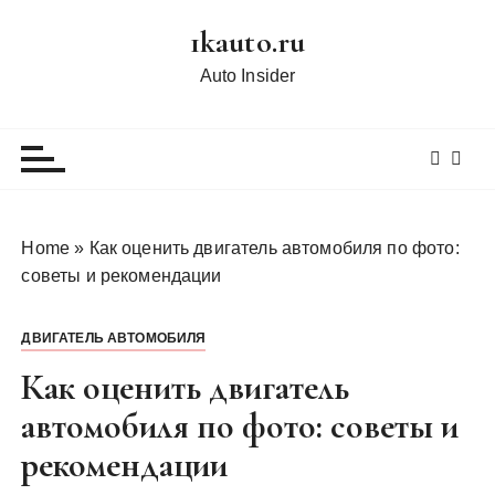
П
1kauto.ru
е
р
Auto Insider
е
й
т
и
к
с
Home
»
Как оценить двигатель автомобиля по фото:
о
советы и рекомендации
д
е
ДВИГАТЕЛЬ АВТОМОБИЛЯ
р
ж
Как оценить двигатель
и
автомобиля по фото: советы и
м
рекомендации
о
м