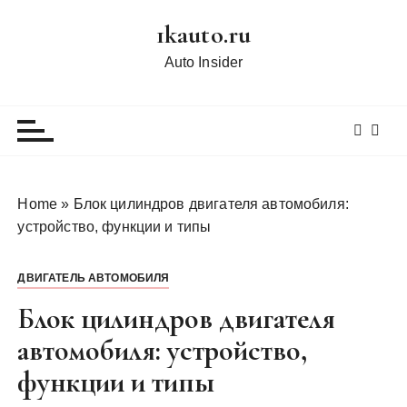
П
1kauto.ru
е
р
Auto Insider
е
й
т
и
к
с
Home
»
Блок цилиндров двигателя автомобиля:
о
устройство, функции и типы
д
е
ДВИГАТЕЛЬ АВТОМОБИЛЯ
р
ж
Блок цилиндров двигателя
и
автомобиля: устройство,
м
функции и типы
о
м