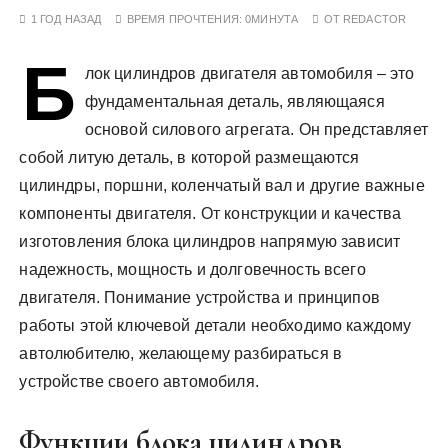
у
1 ГОД НАЗАД
ВРЕМЯ ПРОЧТЕНИЯ:
0МИНУТА
ОТ
REDACTOR
Б
лок цилиндров двигателя автомобиля – это
фундаментальная деталь, являющаяся
основой силового агрегата. Он представляет
собой литую деталь, в которой размещаются
цилиндры, поршни, коленчатый вал и другие важные
компоненты двигателя. От конструкции и качества
изготовления блока цилиндров напрямую зависит
надежность, мощность и долговечность всего
двигателя. Понимание устройства и принципов
работы этой ключевой детали необходимо каждому
автолюбителю, желающему разбираться в
устройстве своего автомобиля.
Функции блока цилиндров