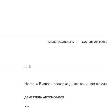
П
е
р
е
й
т
и
БЕЗОПАСНОСТЬ
САЛОН АВТОМ
к
с
о
д
е
р
ж
Home
»
Видео проверка двигателя при покуп
и
м
ДВИГАТЕЛЬ АВТОМОБИЛЯ
о
м