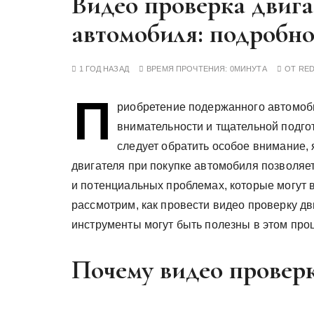
Видео проверка двига
у
автомобиля: подробно
1 ГОД НАЗАД
ВРЕМЯ ПРОЧТЕНИЯ:
0МИНУТА
ОТ
RE
П
риобретение подержанного автомоби
внимательности и тщательной подго
следует обратить особое внимание,
двигателя при покупке автомобиля позволяет
и потенциальных проблемах, которые могут 
рассмотрим, как провести видео проверку дв
инструменты могут быть полезны в этом про
Почему видео проверк