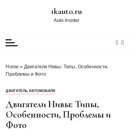
П
1kauto.ru
е
р
Auto Insider
е
й
т
и
к
с
Home
»
Двигатели Нивы: Типы, Особенности,
о
Проблемы и Фото
д
е
ДВИГАТЕЛЬ АВТОМОБИЛЯ
р
ж
Двигатели Нивы: Типы,
и
Особенности, Проблемы и
м
Фото
о
м