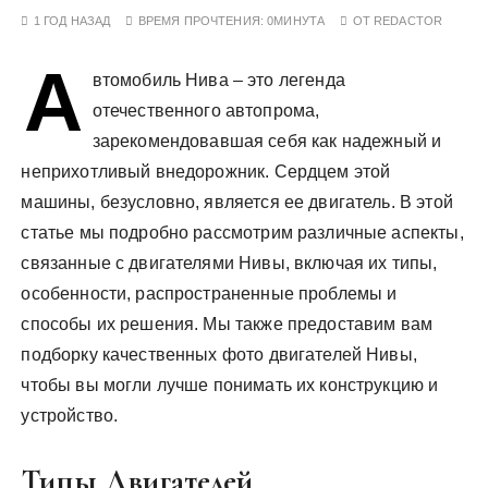
у
1 ГОД НАЗАД
ВРЕМЯ ПРОЧТЕНИЯ:
0МИНУТА
ОТ
REDACTOR
А
втомобиль Нива – это легенда
отечественного автопрома,
зарекомендовавшая себя как надежный и
неприхотливый внедорожник. Сердцем этой
машины, безусловно, является ее двигатель. В этой
статье мы подробно рассмотрим различные аспекты,
связанные с двигателями Нивы, включая их типы,
особенности, распространенные проблемы и
способы их решения. Мы также предоставим вам
подборку качественных фото двигателей Нивы,
чтобы вы могли лучше понимать их конструкцию и
устройство.
Типы Двигателей,