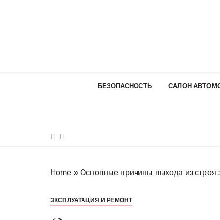
П
е
р
е
й
т
и
БЕЗОПАСНОСТЬ
САЛОН АВТОМ
к
с
о
д
е
р
ж
Home
»
Основные причины выхода из строя 
и
м
ЭКСПЛУАТАЦИЯ И РЕМОНТ
о
м