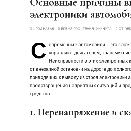
Основные причины вы
у
электроники автомоб
1 ГОД НАЗАД
ВРЕМЯ ПРОЧТЕНИЯ:
0МИНУТА
ОТ
RE
С
овременные автомобили – это слож
управляют двигателем, трансмиссие
Неисправности в этих электронных 
от внезапной остановки на дороге до полног
приводящих к выводу из строя электроники 
предотвращения неприятных ситуаций и про
средства.
1. Перенапряжение и с