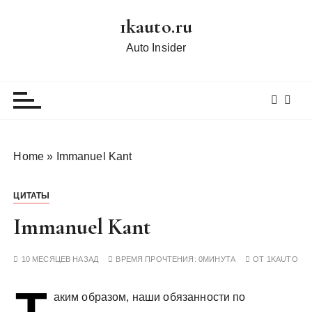
П
1kauto.ru
е
р
Auto Insider
е
й
т
и
к
с
Home
»
Immanuel Kant
о
д
ЦИТАТЫ
е
р
Immanuel Kant
ж
и
10 МЕСЯЦЕВ НАЗАД
ВРЕМЯ ПРОЧТЕНИЯ:
0МИНУТА
ОТ
1KAUTO
м
о
Т
аким образом, наши обязанности по
м