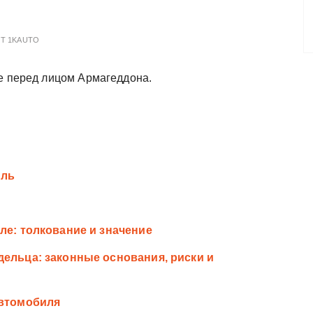
ОТ
1KAUTO
же перед лицом Армагеддона.
иль
ле: толкование и значение
дельца: законные основания, риски и
автомобиля