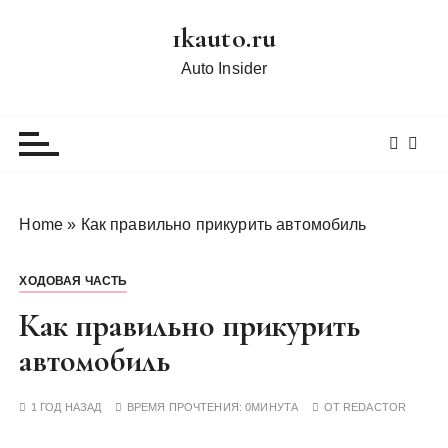
П
1kauto.ru
е
р
Auto Insider
е
й
т
и
к
с
Home
»
Как правильно прикурить автомобиль
о
д
ХОДОВАЯ ЧАСТЬ
е
р
Как правильно прикурить
ж
автомобиль
и
м
1 ГОД НАЗАД
ВРЕМЯ ПРОЧТЕНИЯ:
0МИНУТА
ОТ
REDACTOR
о
м