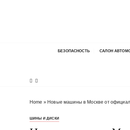
П
е
р
е
й
т
и
БЕЗОПАСНОСТЬ
САЛОН АВТОМ
к
с
о
д
е
р
ж
Home
»
Новые машины в Москве от официал
и
м
ШИНЫ И ДИСКИ
о
м