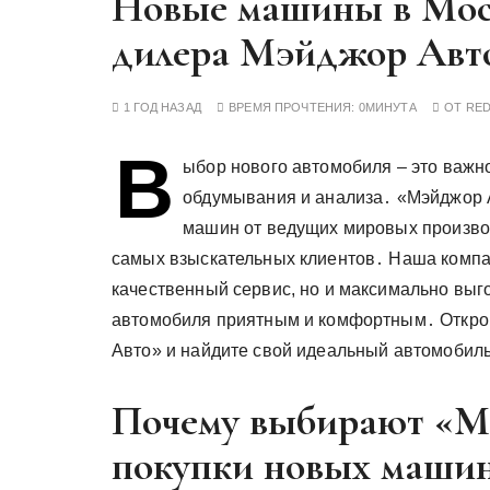
Новые машины в Мос
у
дилера Мэйджор Авт
1 ГОД НАЗАД
ВРЕМЯ ПРОЧТЕНИЯ:
0МИНУТА
ОТ
RE
В
ыбор нового автомобиля – это важн
обдумывания и анализа․ «Мэйджор 
машин от ведущих мировых произво
самых взыскательных клиентов․ Наша компа
качественный сервис, но и максимально выг
автомобиля приятным и комфортным․ Открой
Авто» и найдите свой идеальный автомобиль
Почему выбирают «М
покупки новых маши