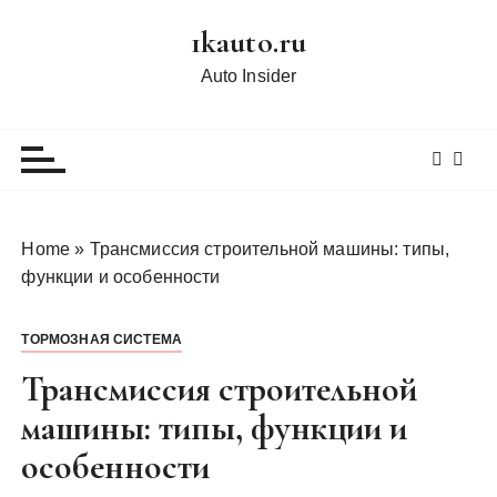
П
1kauto.ru
е
р
Auto Insider
е
й
т
и
к
с
Home
»
Трансмиссия строительной машины: типы,
о
функции и особенности
д
е
ТОРМОЗНАЯ СИСТЕМА
р
ж
Трансмиссия строительной
и
машины: типы, функции и
м
особенности
о
м