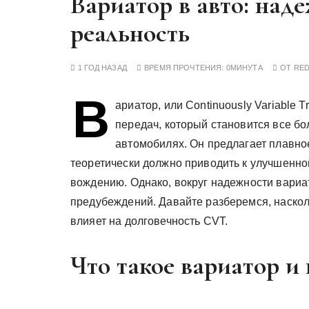
Вариатор в авто: над
у
реальность
1 ГОД НАЗАД
ВРЕМЯ ПРОЧТЕНИЯ:
0МИНУТА
ОТ
RE
В
ариатор, или Continuously Variable T
передач, который становится все б
автомобилях. Он предлагает плавно
теоретически должно приводить к улучшенн
вождению. Однако, вокруг надежности вариа
предубеждений. Давайте разберемся, наскол
влияет на долговечность CVT.
Что такое вариатор и 