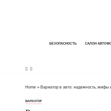
П
е
р
е
й
т
и
БЕЗОПАСНОСТЬ
САЛОН АВТОМ
к
с
о
д
е
р
ж
Home
»
Вариатор в авто: надежность, мифы 
и
м
ВАРИАТОР
о
м