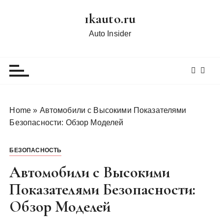
П
1kauto.ru
е
р
Auto Insider
е
й
т
и
к
с
Home
»
Автомобили с Высокими Показателями
о
Безопасности: Обзор Моделей
д
е
БЕЗОПАСНОСТЬ
р
ж
Автомобили с Высокими
и
Показателями Безопасности:
м
Обзор Моделей
о
м