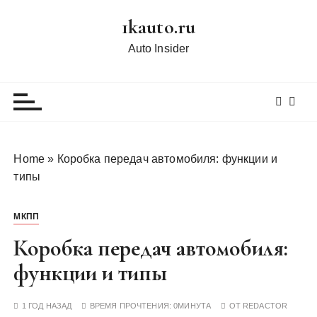
П
1kauto.ru
е
р
Auto Insider
е
й
т
и
к
с
Home
»
Коробка передач автомобиля: функции и
о
типы
д
е
МКПП
р
ж
Коробка передач автомобиля:
и
функции и типы
м
о
1 ГОД НАЗАД
ВРЕМЯ ПРОЧТЕНИЯ:
0МИНУТА
ОТ
REDACTOR
м