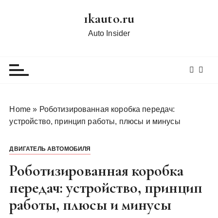
П
1kauto.ru
е
р
Auto Insider
е
й
т
и
к
с
Home
»
Роботизированная коробка передач:
о
устройство, принцип работы, плюсы и минусы
д
е
ДВИГАТЕЛЬ АВТОМОБИЛЯ
р
ж
Роботизированная коробка
и
передач: устройство, принцип
м
работы, плюсы и минусы
о
м