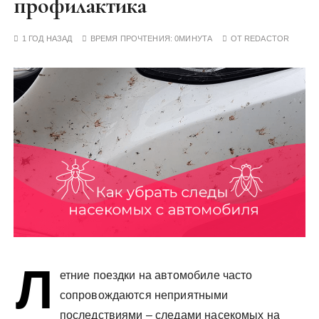
профилактика
у
1 ГОД НАЗАД
ВРЕМЯ ПРОЧТЕНИЯ:
0МИНУТА
ОТ
REDACTOR
Л
етние поездки на автомобиле часто
сопровождаются неприятными
последствиями – следами насекомых на