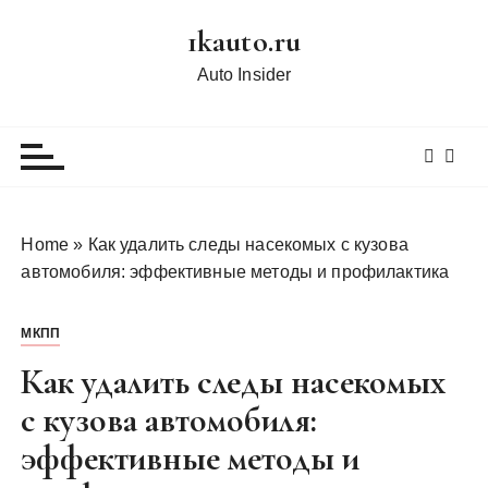
П
1kauto.ru
е
р
Auto Insider
е
й
т
и
к
с
Home
»
Как удалить следы насекомых с кузова
о
автомобиля: эффективные методы и профилактика
д
е
МКПП
р
ж
Как удалить следы насекомых
и
с кузова автомобиля:
м
эффективные методы и
о
м