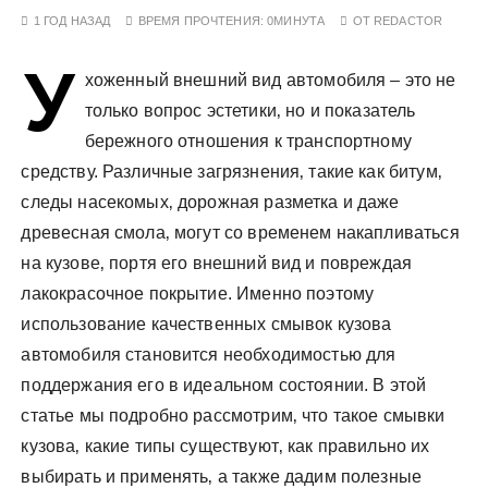
у
1 ГОД НАЗАД
ВРЕМЯ ПРОЧТЕНИЯ:
0МИНУТА
ОТ
REDACTOR
У
хоженный внешний вид автомобиля – это не
только вопрос эстетики‚ но и показатель
бережного отношения к транспортному
средству. Различные загрязнения‚ такие как битум‚
следы насекомых‚ дорожная разметка и даже
древесная смола‚ могут со временем накапливаться
на кузове‚ портя его внешний вид и повреждая
лакокрасочное покрытие. Именно поэтому
использование качественных смывок кузова
автомобиля становится необходимостью для
поддержания его в идеальном состоянии. В этой
статье мы подробно рассмотрим‚ что такое смывки
кузова‚ какие типы существуют‚ как правильно их
выбирать и применять‚ а также дадим полезные