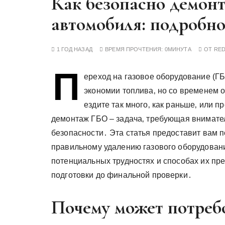
Как безопасно демон
у
автомобиля: подробно
1 ГОД НАЗАД
ВРЕМЯ ПРОЧТЕНИЯ:
0МИНУТА
ОТ
RE
П
ереход на газовое оборудование (Г
экономии топлива‚ но со временем 
ездите так много‚ как раньше‚ или п
демонтаж ГБО – задача‚ требующая внимате
безопасности․ Эта статья предоставит вам 
правильному удалению газового оборудовани
потенциальных трудностях и способах их пр
подготовки до финальной проверки․
Почему может потреб