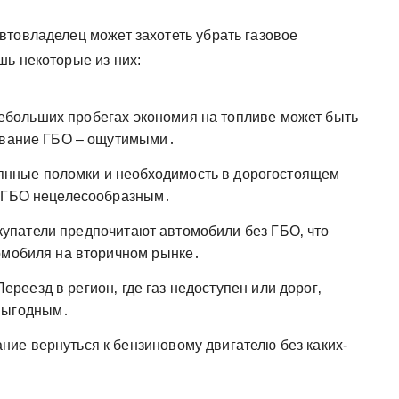
втовладелец может захотеть убрать газовое
шь некоторые из них:
ебольших пробегах экономия на топливе может быть
живание ГБО – ощутимыми․
нные поломки и необходимость в дорогостоящем
е ГБО нецелесообразным․
упатели предпочитают автомобили без ГБО‚ что
омобиля на вторичном рынке․
ереезд в регион‚ где газ недоступен или дорог‚
евыгодным․
ние вернуться к бензиновому двигателю без каких-