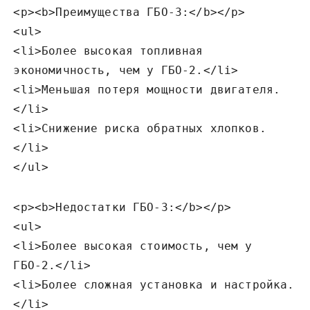
<p><b>Преимущества ГБО-3:</b></p>
<ul>
<li>Более высокая топливная
экономичность‚ чем у ГБО-2.</li>
<li>Меньшая потеря мощности двигателя.
</li>
<li>Снижение риска обратных хлопков.
</li>
</ul>
<p><b>Недостатки ГБО-3:</b></p>
<ul>
<li>Более высокая стоимость‚ чем у
ГБО-2.</li>
<li>Более сложная установка и настройка.
</li>