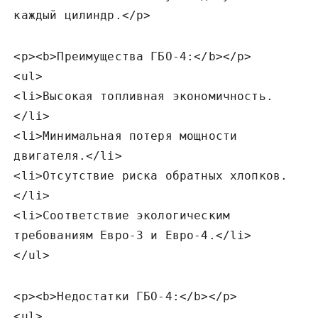
каждый цилиндр.</p>
<p><b>Преимущества ГБО-4:</b></p>
<ul>
<li>Высокая топливная экономичность.
</li>
<li>Минимальная потеря мощности
двигателя.</li>
<li>Отсутствие риска обратных хлопков.
</li>
<li>Соответствие экологическим
требованиям Евро-3 и Евро-4.</li>
</ul>
<p><b>Недостатки ГБО-4:</b></p>
<ul>