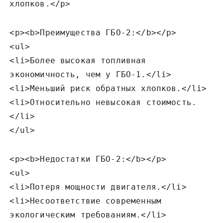
хлопков.</p>
<p><b>Преимущества ГБО-2:</b></p>
<ul>
<li>Более высокая топливная
экономичность‚ чем у ГБО-1.</li>
<li>Меньший риск обратных хлопков.</li>
<li>Относительно невысокая стоимость.
</li>
</ul>
<p><b>Недостатки ГБО-2:</b></p>
<ul>
<li>Потеря мощности двигателя.</li>
<li>Несоответствие современным
экологическим требованиям.</li>