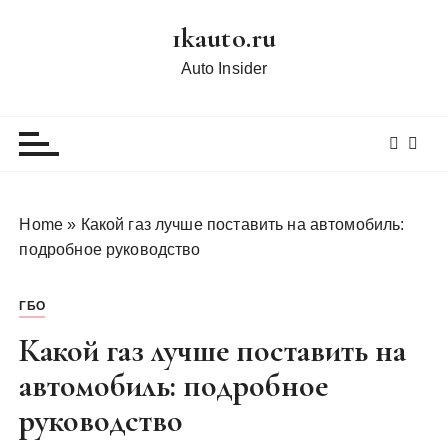
П
1kauto.ru
е
р
Auto Insider
е
й
т
и
к
с
Home
»
Какой газ лучше поставить на автомобиль:
о
подробное руководство
д
е
ГБО
р
ж
Какой газ лучше поставить на
и
автомобиль: подробное
м
руководство
о
м