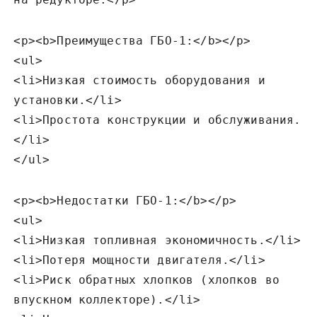
<p><b>Преимущества ГБО-1:</b></p>
<ul>
<li>Низкая стоимость оборудования и
установки.</li>
<li>Простота конструкции и обслуживания.
</li>
</ul>
<p><b>Недостатки ГБО-1:</b></p>
<ul>
<li>Низкая топливная экономичность.</li>
<li>Потеря мощности двигателя.</li>
<li>Риск обратных хлопков (хлопков во
впускном коллекторе).</li>