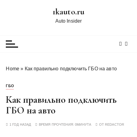
П
1kauto.ru
е
р
Auto Insider
е
й
т
и
к
с
Home
»
Как правильно подключить ГБО на авто
о
д
ГБО
е
р
Как правильно подключить
ж
ГБО на авто
и
м
1 ГОД НАЗАД
ВРЕМЯ ПРОЧТЕНИЯ:
0МИНУТА
ОТ
REDACTOR
о
м