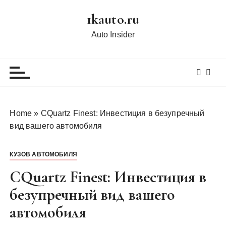
П
1kauto.ru
е
р
Auto Insider
е
й
т
и
к
с
Home
»
CQuartz Finest: Инвестиция в безупречный
о
вид вашего автомобиля
д
е
КУЗОВ АВТОМОБИЛЯ
р
ж
CQuartz Finest: Инвестиция в
и
безупречный вид вашего
м
автомобиля
о
м