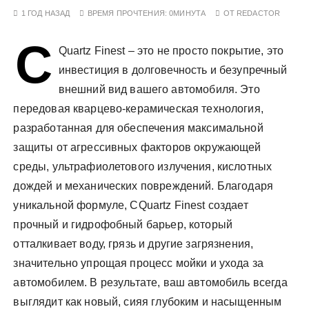
у
1 ГОД НАЗАД
ВРЕМЯ ПРОЧТЕНИЯ:
0МИНУТА
ОТ
REDACTOR
C
Quartz Finest – это не просто покрытие, это
инвестиция в долговечность и безупречный
внешний вид вашего автомобиля. Это
передовая кварцево-керамическая технология,
разработанная для обеспечения максимальной
защиты от агрессивных факторов окружающей
среды, ультрафиолетового излучения, кислотных
дождей и механических повреждений. Благодаря
уникальной формуле, CQuartz Finest создает
прочный и гидрофобный барьер, который
отталкивает воду, грязь и другие загрязнения,
значительно упрощая процесс мойки и ухода за
автомобилем. В результате, ваш автомобиль всегда
выглядит как новый, сияя глубоким и насыщенным