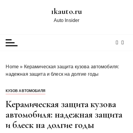
П
1kauto.ru
е
р
Auto Insider
е
й
т
и
к
с
Home
»
Керамическая защита кузова автомобиля:
о
надежная защита и блеск на долгие годы
д
е
КУЗОВ АВТОМОБИЛЯ
р
ж
Керамическая защита кузова
и
автомобиля: надежная защита
м
и блеск на долгие годы
о
м