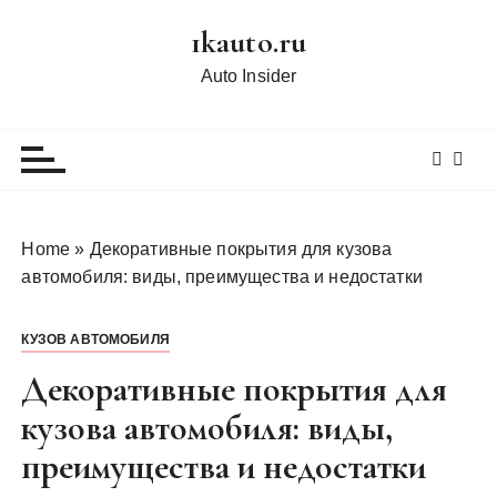
П
1kauto.ru
е
р
Auto Insider
е
й
т
и
к
с
Home
»
Декоративные покрытия для кузова
о
автомобиля: виды, преимущества и недостатки
д
е
КУЗОВ АВТОМОБИЛЯ
р
ж
Декоративные покрытия для
и
кузова автомобиля: виды,
м
преимущества и недостатки
о
м