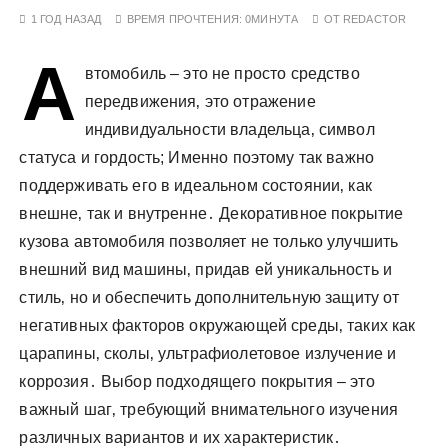
у
1 ГОД НАЗАД
ВРЕМЯ ПРОЧТЕНИЯ:
0МИНУТА
ОТ
REDACTOR
А
втомобиль – это не просто средство
передвижения‚ это отражение
индивидуальности владельца‚ символ
статуса и гордость; Именно поэтому так важно
поддерживать его в идеальном состоянии‚ как
внешне‚ так и внутренне․ Декоративное покрытие
кузова автомобиля позволяет не только улучшить
внешний вид машины‚ придав ей уникальность и
стиль‚ но и обеспечить дополнительную защиту от
негативных факторов окружающей среды‚ таких как
царапины‚ сколы‚ ультрафиолетовое излучение и
коррозия․ Выбор подходящего покрытия – это
важный шаг‚ требующий внимательного изучения
различных вариантов и их характеристик․