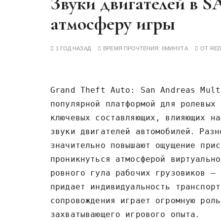
Звуки двигателей в 
у
атмосферу игры
1 ГОД НАЗАД
ВРЕМЯ ПРОЧТЕНИЯ:
0МИНУТА
ОТ
RE
Grand Theft Auto: San Andreas Mult
популярной платформой для ролевых 
ключевых составляющих‚ влияющих на
звуки двигателей автомобилей․ Разн
значительно повышают ощущение прис
проникнуться атмосферой виртуально
ровного гула рабочих грузовиков – 
придает индивидуальность транспорт
сопровождения играет огромную роль
захватывающего игрового опыта․