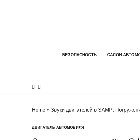
П
е
р
е
й
т
и
БЕЗОПАСНОСТЬ
САЛОН АВТОМ
к
с
о
д
е
р
ж
Home
»
Звуки двигателей в SAMP: Погружен
и
м
ДВИГАТЕЛЬ АВТОМОБИЛЯ
о
м