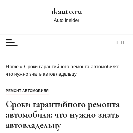
П
1kauto.ru
е
р
Auto Insider
е
й
т
и
к
с
Home
»
Сроки гарантийного ремонта автомобиля:
о
что нужно знать автовладельцу
д
е
РЕМОНТ АВТОМОБИЛЯ
р
ж
Сроки гарантийного ремонта
и
автомобиля: что нужно знать
м
автовладельцу
о
м