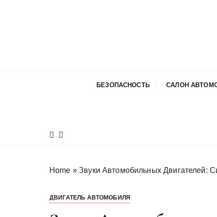
П
е
р
е
й
т
и
БЕЗОПАСНОСТЬ
САЛОН АВТОМ
к
с
о
д
е
р
ж
Home
»
Звуки Автомобильных Двигателей: 
и
м
ДВИГАТЕЛЬ АВТОМОБИЛЯ
о
м