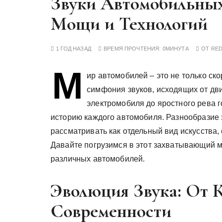
Звуки Автомобильных
у
Мощи и Технологий
1 ГОД НАЗАД
ВРЕМЯ ПРОЧТЕНИЯ:
0МИНУТА
ОТ
RE
М
ир автомобилей – это не только ско
симфония звуков, исходящих от дви
электромобиля до яростного рева г
историю каждого автомобиля. Разнообразие э
рассматривать как отдельный вид искусства,
Давайте погрузимся в этот захватывающий м
различных автомобилей.
Эволюция Звука: От 
Современности