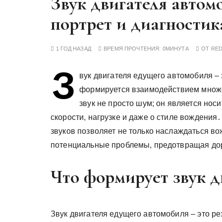
Звук двигателя автом
у
портрет и диагностик
1 ГОД НАЗАД
ВРЕМЯ ПРОЧТЕНИЯ:
0МИНУТА
ОТ
RE
З
вук двигателя едущего автомобиля – 
формируется взаимодействием множе
звук не просто шум; он является нос
скорости, нагрузке и даже о стиле вождения
звуков позволяет не только наслаждаться в
потенциальные проблемы, предотвращая до
Что формирует звук д
Звук двигателя едущего автомобиля – это р