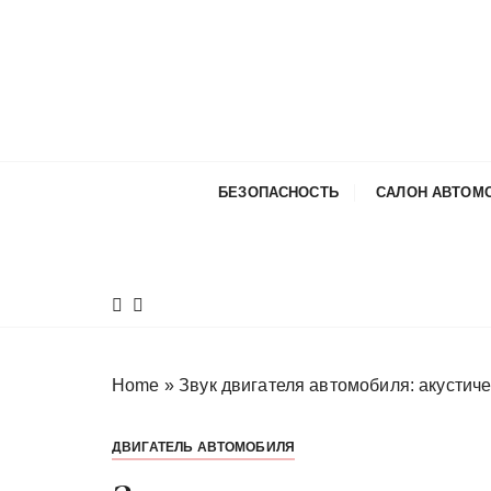
П
е
р
е
й
т
и
БЕЗОПАСНОСТЬ
САЛОН АВТОМ
к
с
о
д
е
р
ж
Home
»
Звук двигателя автомобиля: акустиче
и
м
ДВИГАТЕЛЬ АВТОМОБИЛЯ
о
м