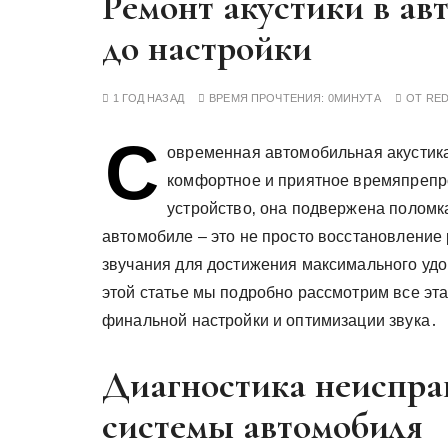
Ремонт акустики в ав
у
до настройки
1 ГОД НАЗАД
ВРЕМЯ ПРОЧТЕНИЯ:
0МИНУТА
ОТ
RE
С
овременная автомобильная акустика
комфортное и приятное времяпрепро
устройство‚ она подвержена поломк
автомобиле – это не просто восстановление
звучания для достижения максимального уд
этой статье мы подробно рассмотрим все эта
финальной настройки и оптимизации звука․
Диагностика неиспра
системы автомобиля