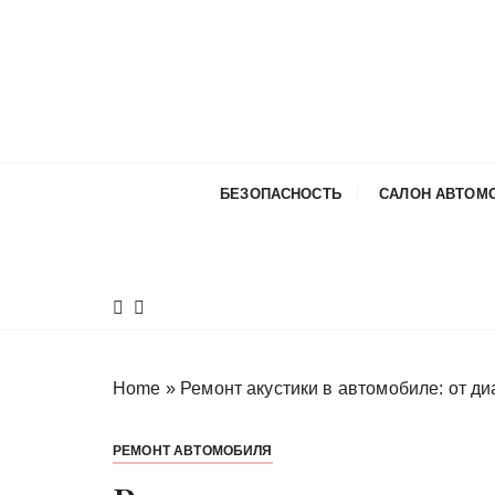
П
е
р
е
й
т
и
БЕЗОПАСНОСТЬ
САЛОН АВТОМ
к
с
о
д
е
р
ж
Home
»
Ремонт акустики в автомобиле: от ди
и
м
РЕМОНТ АВТОМОБИЛЯ
о
м