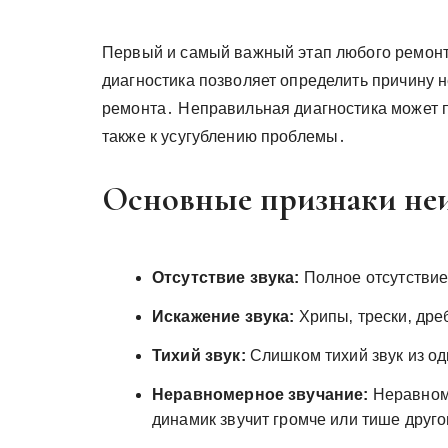
Первый и самый важный этап любого ремонта
диагностика позволяет определить причину 
ремонта․ Неправильная диагностика может п
также к усугублению проблемы․
Основные признаки неи
Отсутствие звука:
Полное отсутствие 
Искажение звука:
Хрипы‚ трески‚ дре
Тихий звук:
Слишком тихий звук из од
Неравномерное звучание:
Неравноме
динамик звучит громче или тише друго