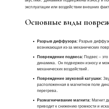
акустики․ Динамики подвержены износу и п
эксплуатации или воздействии внешних фак
Основные виды повреж
Разрыв диффузора:
Разрыв диффузо
возникающая из-за механических повр
Повреждение подвеса:
Подвес – это
динамика․ Он подвержен износу и мож
механических воздействий․
Повреждение звуковой катушки:
Зву
расположенная в магнитном поле дина
перегрева․
Размагничивание магнита:
Магнит д
приводит к снижению громкости и иск