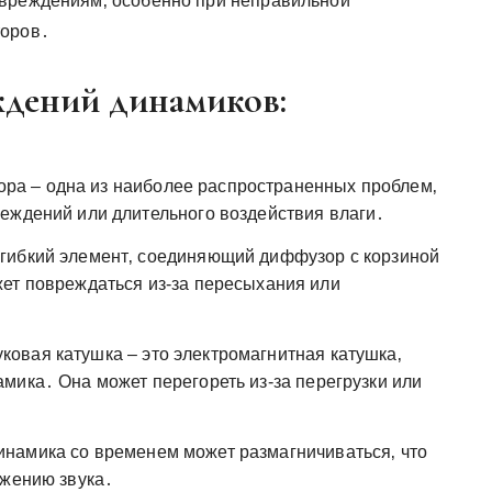
овреждениям‚ особенно при неправильной
торов․
дений динамиков:
ра – одна из наиболее распространенных проблем‚
еждений или длительного воздействия влаги․
 гибкий элемент‚ соединяющий диффузор с корзиной
ет повреждаться из-за пересыхания или
ковая катушка – это электромагнитная катушка‚
мика․ Она может перегореть из-за перегрузки или
инамика со временем может размагничиваться‚ что
ажению звука․