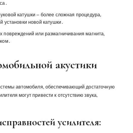
са․
уковой катушки – более сложная процедура‚
й установки новой катушки․
х повреждений или размагничивания магнита‚
иком․
омобильной акустики
системы автомобиля‚ обеспечивающий достаточную
ителя могут привести к отсутствию звука‚
справностей усилителя: