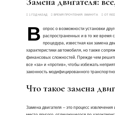
Замена двигателя: все
у
1 ГОД НАЗАД
ВРЕМЯ ПРОЧТЕНИЯ:
0МИНУТА
ОТ
RE
В
опрос о возможности установки друг
распространенных и в то же время 
процедура, известная как замена дв
характеристики автомобиля, но также сопряж
финансовых сложностей. Прежде чем решитьс
все «за» и «против», чтобы избежать неприя
законность модифицированного транспортног
Что такое замена дви
Замена двигателя – это процесс извлечения 
место другого, отличающегося по характерис