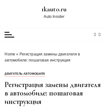
П
1kauto.ru
е
р
Auto Insider
е
й
т
и
к
с
Home
»
Регистрация замены двигателя в
о
автомобиле: пошаговая инструкция
д
е
ДВИГАТЕЛЬ АВТОМОБИЛЯ
р
ж
Регистрация замены двигателя
и
в автомобиле: пошаговая
м
инструкция
о
м