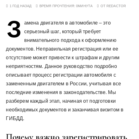
у
1 ГОД НАЗАД
ВРЕМЯ ПРОЧТЕНИЯ:
0МИНУТА
ОТ
REDACTOR
З
амена двигателя в автомобиле – это
серьезный шаг‚ который требует
внимательного подхода к оформлению
документов. Неправильная регистрация или ее
отсутствие может привести к штрафам и другим
неприятностям. Данное руководство подробно
описывает процесс регистрации автомобиля с
замененным двигателем в России‚ учитывая все
последние изменения в законодательстве. Мы
разберем каждый этап‚ начиная от подготовки
необходимых документов и заканчивая визитом в
ГИБДД.
Почему важно зарегистрировать