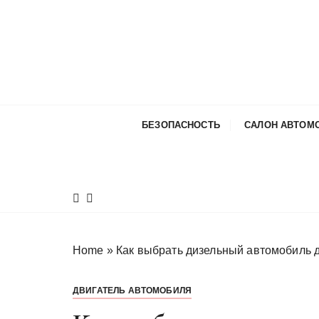
П
е
р
е
й
т
и
БЕЗОПАСНОСТЬ
САЛОН АВТОМ
к
с
о
д
е
р
ж
Home
»
Как выбрать дизельный автомобиль д
и
м
ДВИГАТЕЛЬ АВТОМОБИЛЯ
о
м