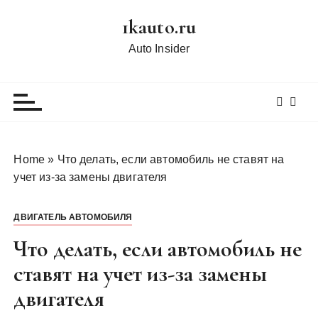
П
1kauto.ru
е
р
Auto Insider
е
й
т
и
к
с
Home
»
Что делать, если автомобиль не ставят на
о
учет из-за замены двигателя
д
е
ДВИГАТЕЛЬ АВТОМОБИЛЯ
р
ж
Что делать, если автомобиль не
и
ставят на учет из-за замены
м
двигателя
о
м